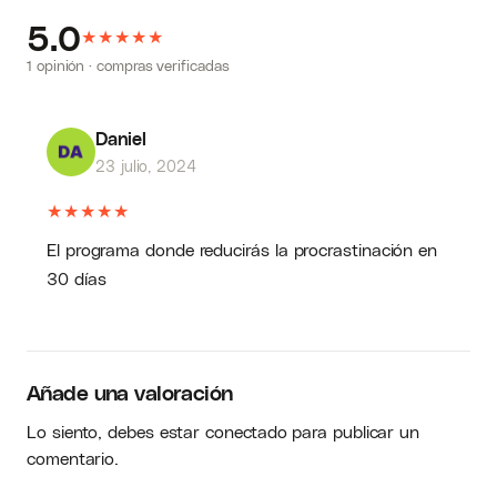
5.0
★
★
★
★
★
1 opinión · compras verificadas
Daniel
23 julio, 2024
★
★
★
★
★
El programa donde reducirás la procrastinación en
30 días
Añade una valoración
Lo siento, debes estar
conectado
para publicar un
comentario.