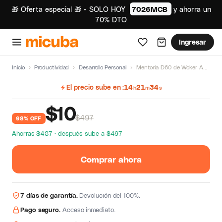
🎁 Oferta especial 🎁 - SOLO HOY
7026MCB
y ahorra un
70% DTO
Ingresar
Inicio
›
Productividad
›
Desarrollo Personal
›
Mentoría D60 de Woker Academy
El precio sube en
14
21
33
h
m
s
$
10
$497
98% OFF
Ahorras $487 · después sube a $497
Comprar ahora
7 días de garantía.
Devolución del 100%.
Pago seguro.
Acceso inmediato.