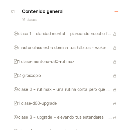
Contenido general
01
16 clases
clase 1 – claridad mental – planeando nuestro futuro - woker
masterrclass extra domina tus hábitos - woker
1 clase-mentoria-d60-rutimax
2 giroscopio
clase 2 – rutimax – una rutina corta pero qué maximiza resultados - woker
1 clase-d60-upgrade
clase 3 – upgrade – elevando tus estandares _ reto de consistencia - woker