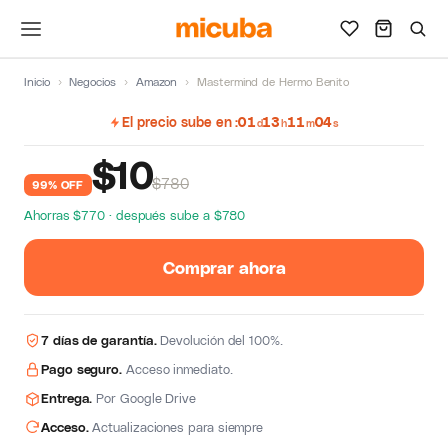
Inicio
›
Negocios
›
Amazon
›
Mastermind de Hermo Benito
El precio sube en
01
13
11
04
d
h
m
s
$
10
$780
99% OFF
Ahorras $770 · después sube a $780
Comprar ahora
7 días de garantía.
Devolución del 100%.
Pago seguro.
Acceso inmediato.
Entrega.
Por Google Drive
Acceso.
Actualizaciones para siempre