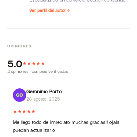
de productos físicos y digitales), y estrategia
Ver perfil del autor
de e-Commerce. -!
OPINIONES
5.0
★
★
★
★
★
2 opiniones · compras verificadas
Gerónimo Porto
28 agosto, 2025
★
★
★
★
★
Me llego todo de inmediato muchas gracias!! ojala
puedan actualizarlo