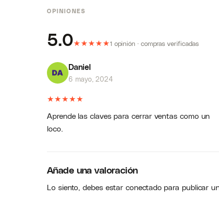
OPINIONES
5.0
★
★
★
★
★
1 opinión · compras verificadas
Daniel
6 mayo, 2024
★
★
★
★
★
Aprende las claves para cerrar ventas como un
loco.
Añade una valoración
Lo siento, debes estar
conectado
para publicar u