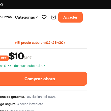
TO
Acceder
njuntas
Categorías
El precio sube en
02
25
30
h
m
s
$
10
$197
 OFF
as $187 · después sube a $197
Comprar ahora
días de garantía.
Devolución del 100%.
go seguro.
Acceso inmediato.