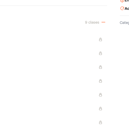
En
Ac
9 clases
Cate