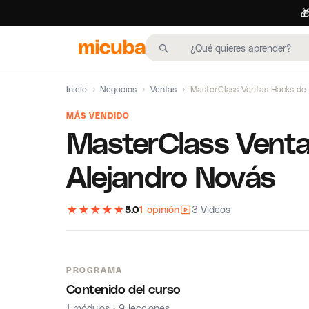

Inicio
›
Negocios
›
Ventas
›
MasterClass Ventas Hacks de 
MÁS VENDIDO
MasterClass Vent
Alejandro Novás
★
★
★
★
★
5.0
1 opinión
3 Videos
PROGRAMA
Contenido del curso
1 módulos · 9 lecciones