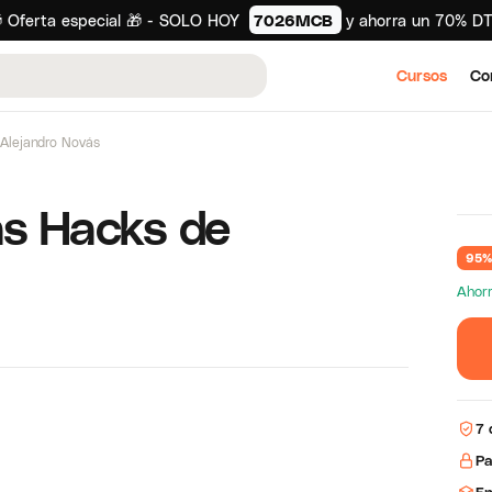
 Oferta especial 🎁 - SOLO HOY
7026MCB
y ahorra un 70% D
Cursos
Co
Alejandro Novás
as Hacks de
95%
Ahorr
7 
Pa