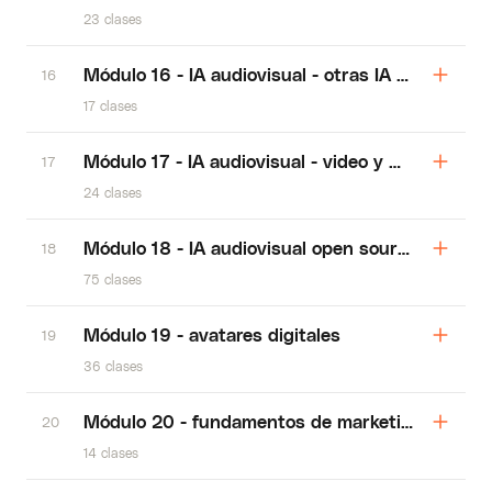
23 clases
Módulo 16 - IA audiovisual - otras IA de imágen
16
17 clases
Módulo 17 - IA audiovisual - video y música
17
24 clases
Módulo 18 - IA audiovisual open source
18
75 clases
Módulo 19 - avatares digitales
19
36 clases
Módulo 20 - fundamentos de marketing con IA
20
14 clases