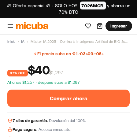
🎁 Oferta especial 🎁 - SOLO HOY
7026MCB
y ahorra un
70% DTO
Ingresar
Inicio
›
IA
›
Máster IA 2025 – Domina la Inteligencia Artificial de BIG School
El precio sube en
01
03
09
06
d
h
m
s
$
40
$1,297
97% OFF
Ahorras $1,257 · después sube a $1,297
Comprar ahora
7 días de garantía.
Devolución del 100%.
Pago seguro.
Acceso inmediato.