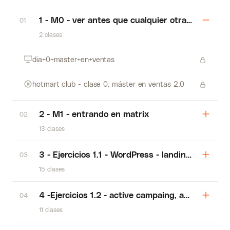
1 - M0 - ver antes que cualquier otra clase
01
2 clases
dia+0+master+en+ventas
hotmart club - clase 0. máster en ventas 2.0
2 - M1 - entrando en matrix
02
13 clases
3 - Ejercicios 1.1 - WordPress - landing pages -
03
15 clases
4 -Ejercicios 1.2 - active campaing, automatiza
04
11 clases