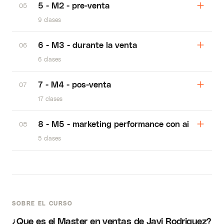
5 - M2 - pre-venta
05
9 clases
6 - M3 - durante la venta
06
6 clases
7 - M4 - pos-venta
07
17 clases
8 - M5 - marketing performance con ai
08
5 clases
SOBRE EL CURSO
¿Que es el Master en ventas de Javi Rodriguez?