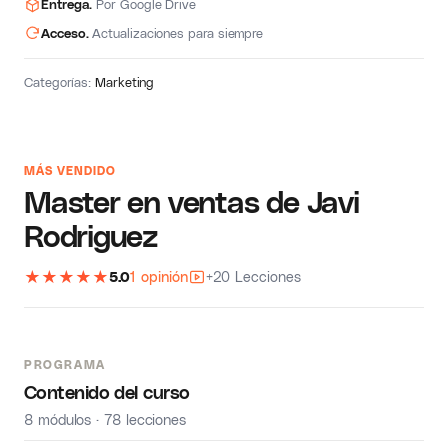
Entrega.
Por Google Drive
Acceso.
Actualizaciones para siempre
Categorías:
Marketing
MÁS VENDIDO
Master en ventas de Javi
Rodriguez
★
★
★
★
★
5.0
1 opinión
+20 Lecciones
PROGRAMA
Contenido del curso
8 módulos · 78 lecciones