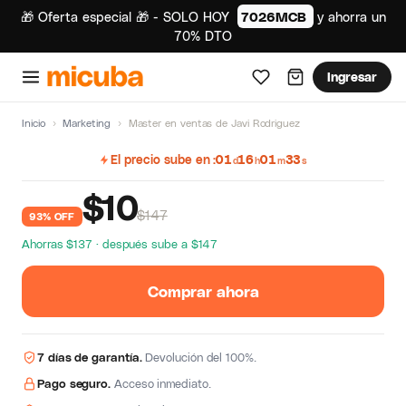
🎁 Oferta especial 🎁 - SOLO HOY
7026MCB
y ahorra un
70% DTO
Ingresar
Inicio
›
Marketing
›
Master en ventas de Javi Rodriguez
El precio sube en
01
16
01
32
d
h
m
s
$
10
$147
93% OFF
Ahorras $137 · después sube a $147
Comprar ahora
7 días de garantía.
Devolución del 100%.
Pago seguro.
Acceso inmediato.