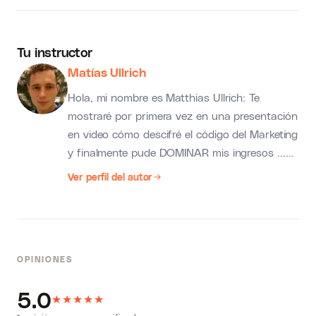
Tu instructor
Matías Ullrich
Hola, mi nombre es Matthias Ullrich: Te
mostraré por primera vez en una presentación
en video cómo descifré el código del Marketing
y finalmente pude DOMINAR mis ingresos …
con un enfoque que prácticamente cualquiera
Ver perfil del autor
puede copiar, sin tener que comprar
productos caros o pagar para entrar a una
empresa. Con este método tendrás éxito y
vivirás el estilo de vida con el que muchos solo
OPINIONES
pueden soñar. Dentro del próximo instante
podrás ver con tus propios ojos lo fácil que es
5.0
★
★
para el sistema obtener resultados (incluso
★
★
★