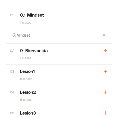
0.1 Mindset
01
1 clases
Mindset
0. Bienvenida
02
1 clases
Lesion1
03
5 clases
Lesion2
04
6 clases
Lesion3
05