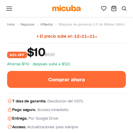
Inicio
›
Negocios
›
Afiliados
›
Máquina de ganancia 2.0 de Matías Ullrich
El precio sube en
12
11
10
h
m
s
$
10
$120
92% OFF
Ahorras $110 · después sube a $120
Comprar ahora
7 días de garantía.
Devolución del 100%.
Pago seguro.
Acceso inmediato.
Entrega.
Por Google Drive
Acceso.
Actualizaciones para siempre