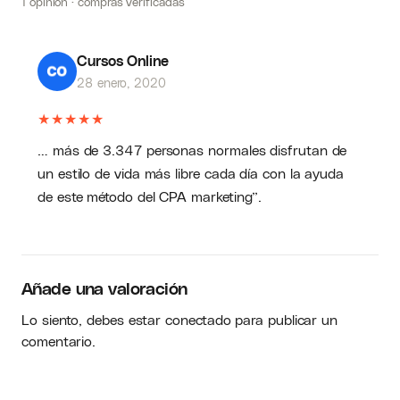
mientras duermes). Cómo comencé a cambiar
1 opinión · compras verificadas
mi vida 180 grados con productos de
información digital Imagina la libertad de
Cursos Online
ganar desde cualquier parte del mundo,
28 enero, 2020
cuando y donde quieras. Hoy tenemos la
oportunidad de terminar nuestra dependencia
★
★
★
★
★
de los trabajos locales de 8 horas y disfrutar
… más de 3.347 personas normales disfrutan de
del lado más soleado de la vida. De hecho, es
un estilo de vida más libre cada día con la ayuda
muy fácil que no se requiere conocimiento
de este método del CPA marketing”.
previo … ¡incluso un niño de 12 años puede
hacerlo!
Añade una valoración
Lo siento, debes estar
conectado
para publicar un
comentario.