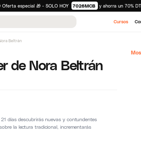
 Oferta especial 🎁 - SOLO HOY
7026MCB
y ahorra un 70% D
Cursos
Co
Nora Beltrán
Mos
r de Nora Beltrán
 21 días descubrirás nuevas y contundentes
bre la lectura tradicional, incrementarás