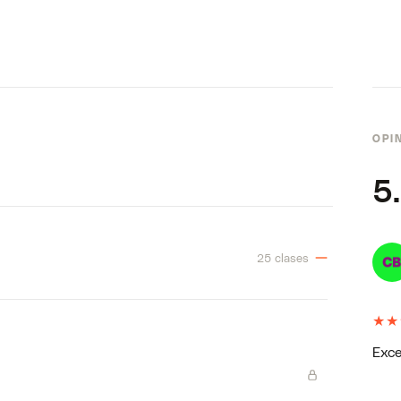
OPI
5
25 clases
★
★
Exce