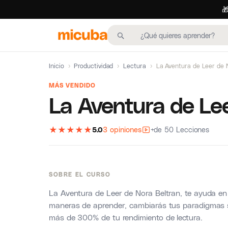

Inicio
›
Productividad
›
Lectura
›
La Aventura de Leer de 
MÁS VENDIDO
La Aventura de Lee
★
★
★
★
★
5.0
3 opiniones
+de 50 Lecciones
SOBRE EL CURSO
La Aventura de Leer de Nora Beltran, te ayuda en
maneras de aprender, cambiarás tus paradigmas so
más de 300% de tu rendimiento de lectura.