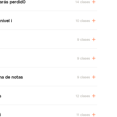
narás perdid0
14 clases
nivel i
10 clases
9 clases
9 clases
ma de notas
9 clases
s
12 clases
i
11 clases