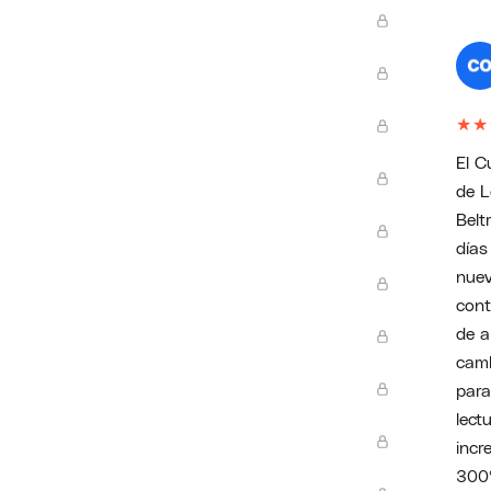
★
★
El ​
de L
Belt
días
nuev
con
de a
camb
para
lectu
incr
300