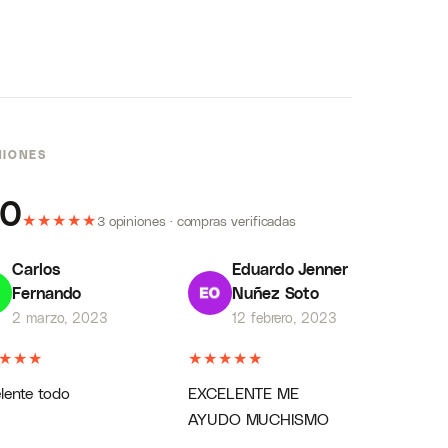
NIONES
.0
★
★
★
★
★
3 opiniones · compras verificadas
Carlos
Eduardo Jenner
Fernando
Nuñez Soto
2 marzo, 2023
12 febrero, 2023
★
★
★
★
★
★
★
★
lente todo
EXCELENTE ME
AYUDO MUCHISMO