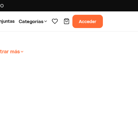
TO
Acceder
njuntas
Categorías
trar más