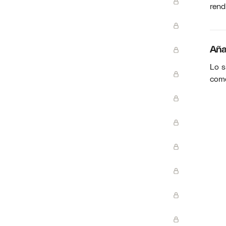
rend
Aña
Lo s
come