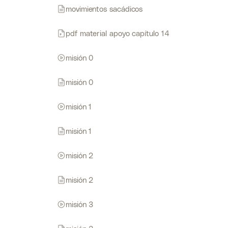
movimientos sacádicos
pdf material apoyo capítulo 14
misión 0
misión 0
misión 1
misión 1
misión 2
misión 2
misión 3