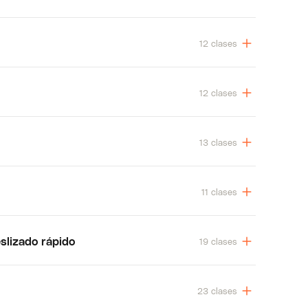
12 clases
12 clases
13 clases
11 clases
slizado rápido
19 clases
23 clases