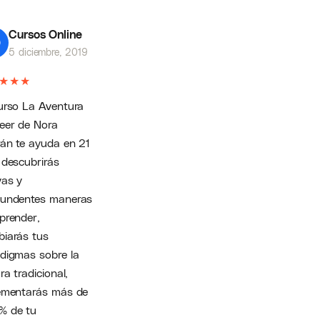
Cursos Online
5 diciembre, 2019
★
★
★
Curso La Aventura
eer de Nora
rán te ayuda en 21
 descubrirás
as y
tundentes maneras
prender,
iarás tus
digmas sobre la
ra tradicional,
ementarás más de
% de tu