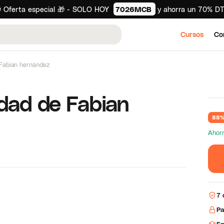
 Oferta especial 🎁 - SOLO HOY
7026MCB
y ahorra un 70% D
Cursos
Co
 Fabian hernández
idad de Fabian
88%
Ahor
7 
Pa