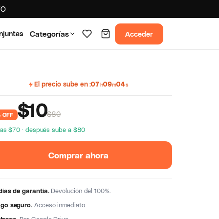
TO
Acceder
njuntas
Categorías
El precio sube en
07
09
03
h
m
s
$
10
$80
 OFF
ras $70 · después sube a $80
Comprar ahora
días de garantía.
Devolución del 100%.
go seguro.
Acceso inmediato.