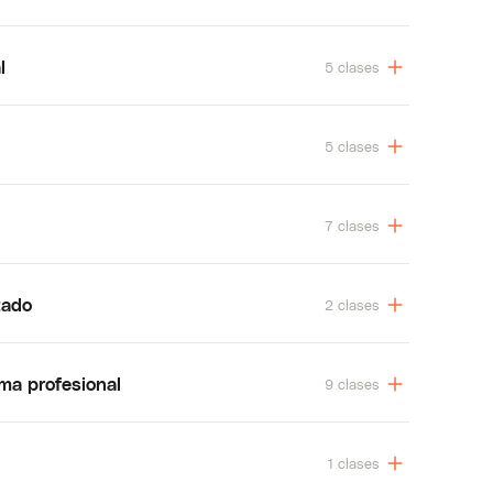
l
5 clases
5 clases
7 clases
zado
2 clases
rma profesional
9 clases
1 clases