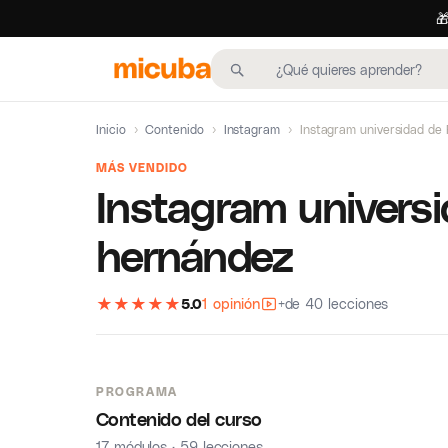

Inicio
›
Contenido
›
Instagram
›
Instagram universidad de
MÁS VENDIDO
Instagram univers
hernández
★
★
★
★
★
5.0
1 opinión
+de 40 lecciones
PROGRAMA
Contenido del curso
17 módulos · 59 lecciones