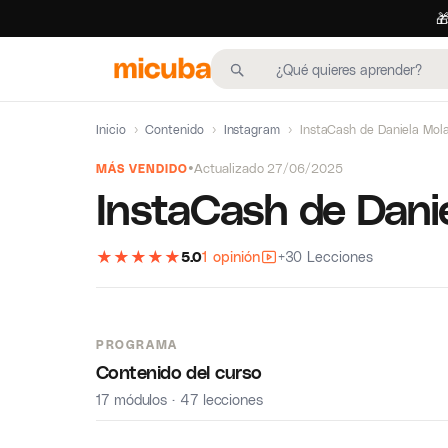

Inicio
›
Contenido
›
Instagram
›
InstaCash de Daniela Mol
Actualizado 27/06/2025
MÁS VENDIDO
InstaCash de Dani
★
★
★
★
★
5.0
1 opinión
+30 Lecciones
PROGRAMA
Contenido del curso
17 módulos · 47 lecciones