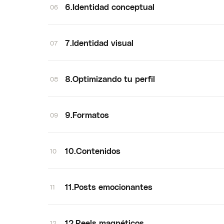
6.Identidad conceptual
06
7.Identidad visual
07
8.Optimizando tu perfil
08
9.Formatos
09
10.Contenidos
10
11.Posts emocionantes
11
12.Reels magnéticos
12