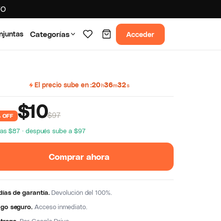
TO
Acceder
njuntas
Categorías
El precio sube en
20
36
31
h
m
s
$
10
$97
 OFF
ras $87 · después sube a $97
Comprar ahora
días de garantía.
Devolución del 100%.
go seguro.
Acceso inmediato.