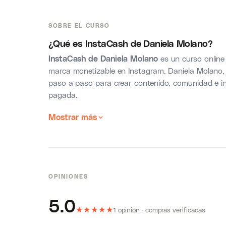
SOBRE EL CURSO
¿Qué es
InstaCash
de Daniela Molano?
InstaCash de Daniela Molano
es un curso online
marca monetizable en Instagram. Daniela Molano, 
paso a paso para crear contenido, comunidad e in
pagada.
Mostrar más
OPINIONES
5.0
★
★
★
★
★
1 opinión · compras verificadas