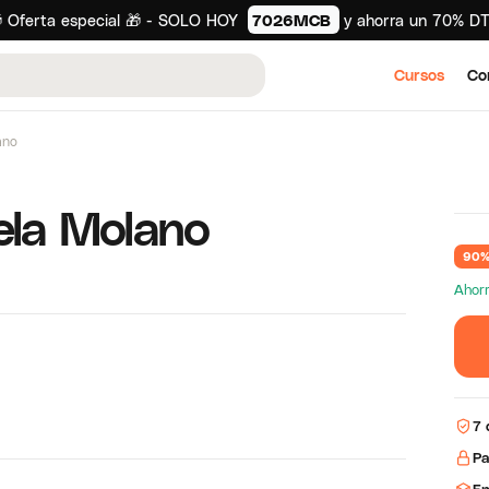
 Oferta especial 🎁 - SOLO HOY
7026MCB
y ahorra un 70% D
Cursos
Co
ano
ela Molano
90%
Ahor
7 
Pa