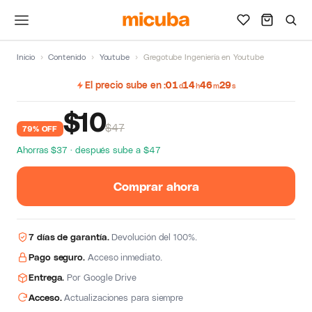
Inicio
›
Contenido
›
Youtube
›
Gregotube Ingeniería en Youtube
El precio sube en
01
14
46
28
d
h
m
s
$
10
$47
79% OFF
Ahorras $37 · después sube a $47
Comprar ahora
7 días de garantía.
Devolución del 100%.
Pago seguro.
Acceso inmediato.
Entrega.
Por Google Drive
Acceso.
Actualizaciones para siempre