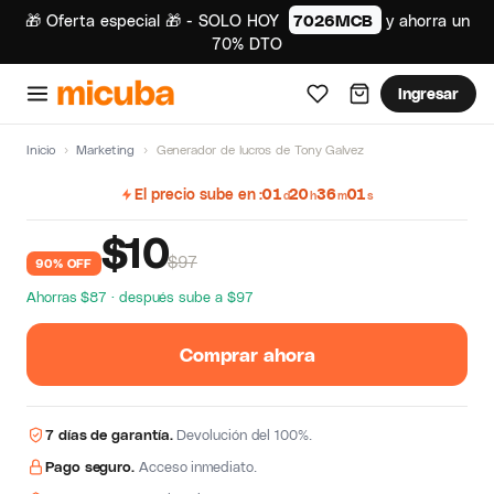
🎁 Oferta especial 🎁 - SOLO HOY
7026MCB
y ahorra un
70% DTO
Ingresar
Inicio
›
Marketing
›
Generador de lucros de Tony Galvez
El precio sube en
01
20
36
00
d
h
m
s
$
10
$97
90% OFF
Ahorras $87 · después sube a $97
Comprar ahora
7 días de garantía.
Devolución del 100%.
Pago seguro.
Acceso inmediato.