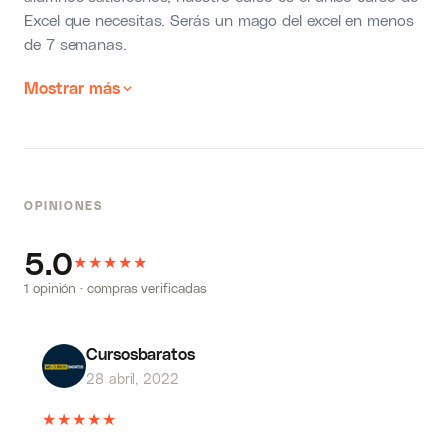
Excel que necesitas. Serás un mago del excel en menos
de 7 semanas.
Mostrar más
OPINIONES
5.0
★
★
★
★
★
1 opinión · compras verificadas
Cursosbaratos
28 abril, 2022
★
★
★
★
★