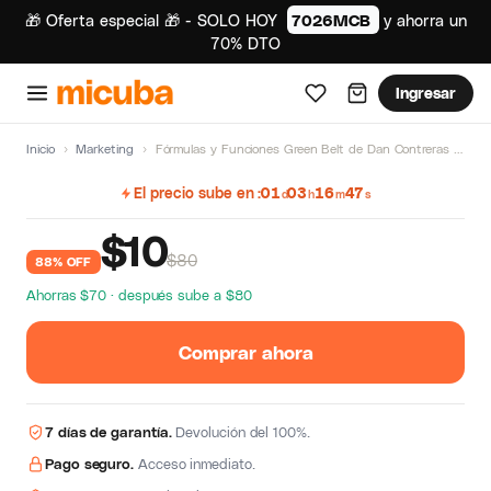
🎁 Oferta especial 🎁 - SOLO HOY
7026MCB
y ahorra un
70% DTO
Ingresar
Inicio
›
Marketing
›
Fórmulas y Funciones Green Belt de Dan Contreras Gonzales
El precio sube en
01
03
16
46
d
h
m
s
$
10
$80
88% OFF
Ahorras $70 · después sube a $80
Comprar ahora
7 días de garantía.
Devolución del 100%.
Pago seguro.
Acceso inmediato.