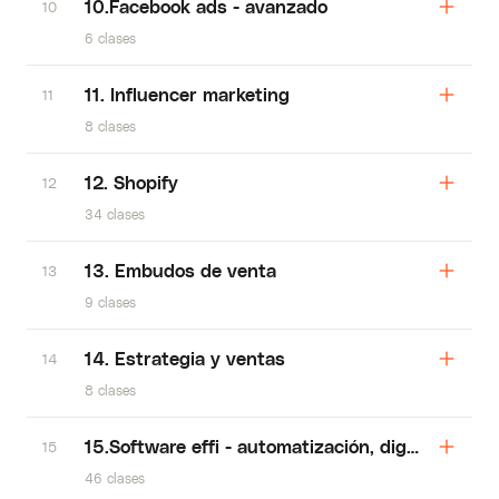
10.Facebook ads - avanzado
10
6 clases
11. Influencer marketing
11
8 clases
12. Shopify
12
34 clases
13. Embudos de venta
13
9 clases
14. Estrategia y ventas
14
8 clases
15.Software effi - automatización, digitalizació
15
46 clases