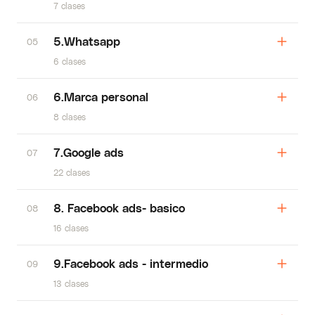
7 clases
5.Whatsapp
05
6 clases
6.Marca personal
06
8 clases
7.Google ads
07
22 clases
8. Facebook ads- basico
08
16 clases
9.Facebook ads - intermedio
09
13 clases