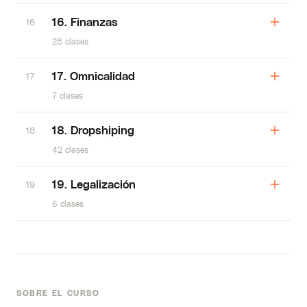
16. Finanzas
16
28 clases
17. Omnicalidad
17
7 clases
18. Dropshiping
18
42 clases
19. Legalización
19
6 clases
SOBRE EL CURSO