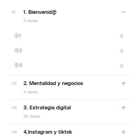
1. Bienvenid@
01
3 clases
1
2
3
2. Mentalidad y negocios
02
4 clases
3. Estrategia digital
03
30 clases
4.Instagram y tiktok
04