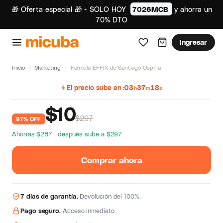
🎁 Oferta especial 🎁 - SOLO HOY
7026MCB
y ahorra un
70% DTO
Ingresar
Inicio
›
Marketing
›
Formula EFFIX de Santiago Ospina
El precio sube en
03
37
17
h
m
s
$
10
$297
97% OFF
Ahorras $287 · después sube a $297
Comprar ahora
7 días de garantía.
Devolución del 100%.
Pago seguro.
Acceso inmediato.