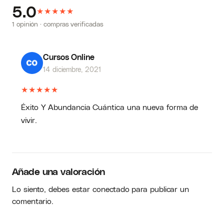
5.0
★
★
★
★
★
1 opinión · compras verificadas
Cursos Online
14 diciembre, 2021
★
★
★
★
★
Éxito Y Abundancia Cuántica una nueva forma de
vivir.
Añade una valoración
Lo siento, debes estar
conectado
para publicar un
comentario.