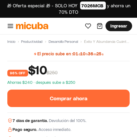
🎁 Oferta especial 🎁 - SOLO HOY
7026MCB
y ahorra un
70% DTO
Ingresar
Inicio
›
Productividad
›
Desarrollo Personal
›
Éxito Y Abundancia Cuántica de Lucas Ruiz
El precio sube en
01
10
36
25
d
h
m
s
$
10
$250
96% OFF
Ahorras $240 · después sube a $250
Comprar ahora
7 días de garantía.
Devolución del 100%.
Pago seguro.
Acceso inmediato.