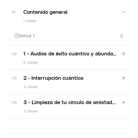
Contenido general
01
1 clases
bonus 1
1 - Audios de éxito cuántico y abundancia
02
6 clases
2 - Interrupción cuántica
03
4 clases
3 - Limpieza de tu círculo de amistades
04
3 clases