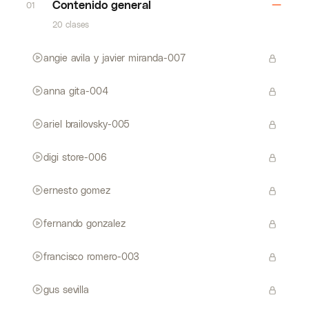
Contenido general
01
20 clases
angie avila y javier miranda-007
anna gita-004
ariel brailovsky-005
digi store-006
ernesto gomez
fernando gonzalez
francisco romero-003
gus sevilla