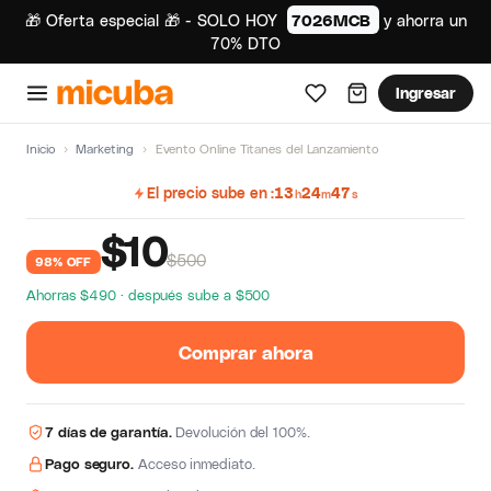
🎁 Oferta especial 🎁 - SOLO HOY
7026MCB
y ahorra un
70% DTO
Ingresar
Inicio
›
Marketing
›
Evento Online Titanes del Lanzamiento
El precio sube en
13
24
46
h
m
s
$
10
$500
98% OFF
Ahorras $490 · después sube a $500
Comprar ahora
7 días de garantía.
Devolución del 100%.
Pago seguro.
Acceso inmediato.