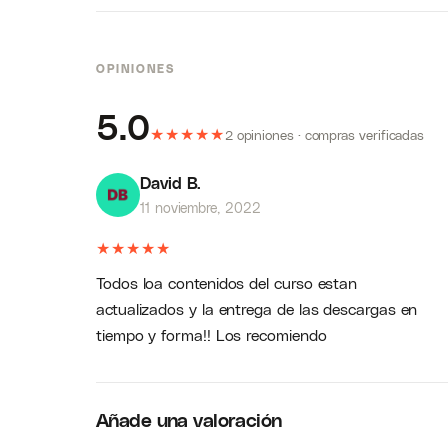
OPINIONES
5.0
★
★
★
★
★
2 opiniones · compras verificadas
David B.
11 noviembre, 2022
★
★
★
★
★
Todos loa contenidos del curso estan
actualizados y la entrega de las descargas en
tiempo y forma!! Los recomiendo
Añade una valoración