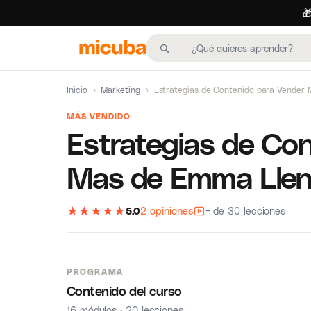

Inicio
›
Marketing
›
Estrategias de Contenido para Vender
MÁS VENDIDO
Estrategias de Co
Mas de Emma Lle
★
★
★
★
★
5.0
2 opiniones
+ de 30 lecciones
PROGRAMA
Contenido del curso
16 módulos · 20 lecciones