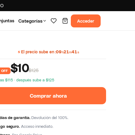
TO
Acceder
njuntas
Categorías
El precio sube en
09
21
40
h
m
s
$
10
$125
 OFF
as $115 · después sube a $125
Comprar ahora
días de garantía.
Devolución del 100%.
go seguro.
Acceso inmediato.