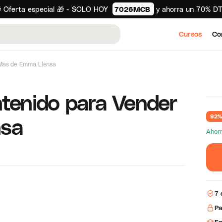
 Oferta especial 🎁 - SOLO HOY
7026MCB
y ahorra un 70% D
Cursos
Co
 Mas de Emma Llensa
ntenido para Vender
nsa
92%
Ahorr
7 
Pa