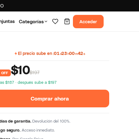
TO
Acceder
njuntas
Categorías
El precio sube en
01
23
00
41
d
h
m
s
$
10
$197
 OFF
as $187 · después sube a $197
Comprar ahora
días de garantía.
Devolución del 100%.
go seguro.
Acceso inmediato.