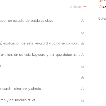
En
9 clases
Ac
Cate
hacer un estudio de palabras clave
palabras clave de cola corta (short tail keywords) explicación de esta keyword y cómo se comporta en google
palabras clave de cola larga (long tail keywords) explicación de esta keyword y por qué deberías empezar con ellas
d
search_ dinorank y ahrefs
rch y del módulo tf idf