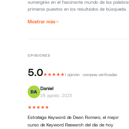
sumergirás en el fascinante mundo de las palabra
primeros puestos en los resultados de búsqueda.
Mostrar más
OPINIONES
5.0
★
★
★
★
★
1 opinión · compras verificadas
Daniel
28 agosto, 2023
★
★
★
★
★
Estratega Keyword de Dean Romero, el mejor
curso de Keyword Research del dia de hoy