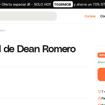
 Oferta especial 🎁 - SOLO HOY
7026MCB
y ahorra un 70% D
Cursos
Co
mero
d de Dean Romero
95%
Ahorr
7 
Pa