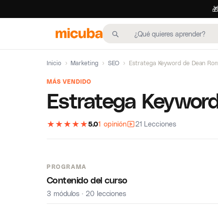

Inicio
›
Marketing
›
SEO
›
Estratega Keyword de Dean Ro
MÁS VENDIDO
Estratega Keywor
★
★
★
★
★
5.0
1 opinión
21 Lecciones
PROGRAMA
Contenido del curso
3 módulos · 20 lecciones