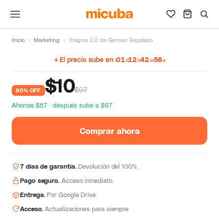
Inicio
›
Marketing
›
Enigma 2.0 de German Regalado
El precio sube en
01
12
42
55
d
h
m
s
$
10
$97
90% OFF
Ahorras $87 · después sube a $97
Comprar ahora
7 días de garantía.
Devolución del 100%.
Pago seguro.
Acceso inmediato.
Entrega.
Por Google Drive
Acceso.
Actualizaciones para siempre