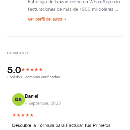
Estratega de lanzamientos en WhatsApp con
facturaciones de más de +300 mil dólares.
Experto en Chat Marketing con más de
Ver perfil del autor
+2.000 estudiantes. Ha ayudado a decenas
de empresas y emprendedores a implementar
su estrategia de ventas en WhatsApp.
Entrenador destacado en diferentes
OPINIONES
academias de Marketing en Latinoamérica.
5.0
★
★
★
★
★
1 opinión · compras verificadas
Daniel
4 septiembre, 2023
★
★
★
★
★
Descubre la Fórmula para Facturar tus Primeros