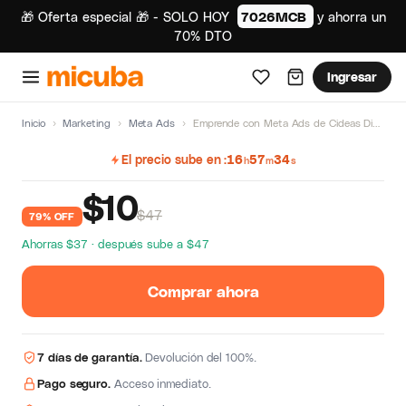
🎁 Oferta especial 🎁 - SOLO HOY
7026MCB
y ahorra un
70% DTO
Ingresar
Inicio
›
Marketing
›
Meta Ads
›
Emprende con Meta Ads de Cideas Digital
El precio sube en
16
57
33
h
m
s
$
10
$47
79% OFF
Ahorras $37 · después sube a $47
Comprar ahora
7 días de garantía.
Devolución del 100%.
Pago seguro.
Acceso inmediato.