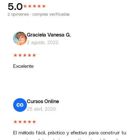
5.0
★
★
★
★
★
2 opiniones · compras verificadas
Graciela Vanesa G.
2 agosto, 2022
★
★
★
★
★
Excelente
Cursos Online
25 abril, 2020
★
★
★
★
★
El método fácil, práctico y efectivo para construir tu