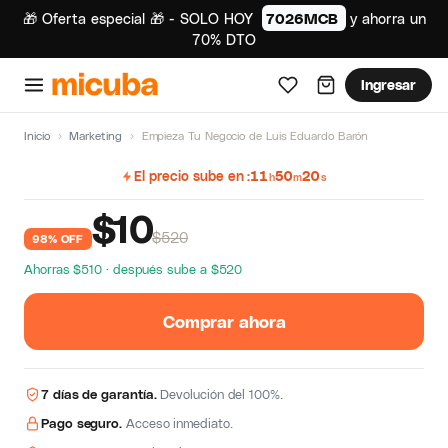
🎁 Oferta especial 🎁 - SOLO HOY
7026MCB
y ahorra un
70% DTO
Ingresar
Inicio
›
Marketing
›
Empieza Tu Negocio de Luis Eduardo Barón
El precio sube en
11
50
19
h
m
s
$
10
$520
98% OFF
Ahorras $510 · después sube a $520
Comprar ahora
7 días de garantía.
Devolución del 100%.
Pago seguro.
Acceso inmediato.