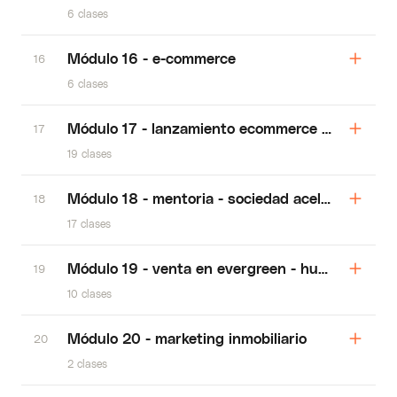
6 clases
Módulo 16 - e-commerce
16
6 clases
Módulo 17 - lanzamiento ecommerce - alexis
17
19 clases
Módulo 18 - mentoria - sociedad aceleradora
18
17 clases
Módulo 19 - venta en evergreen - humberto
19
10 clases
Módulo 20 - marketing inmobiliario
20
2 clases