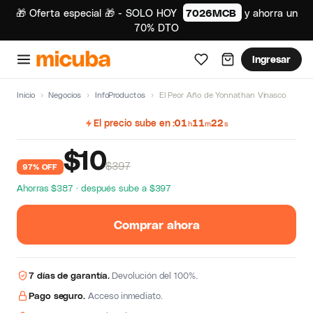
🎁 Oferta especial 🎁 - SOLO HOY
7026MCB
y ahorra un
70% DTO
Ingresar
Inicio
›
Negocios
›
InfoProductos
›
El Peor Año de Yonnathan Vinasco
El precio sube en
01
11
22
h
m
s
$
10
$397
97% OFF
Ahorras $387 · después sube a $397
Comprar ahora
7 días de garantía.
Devolución del 100%.
Pago seguro.
Acceso inmediato.