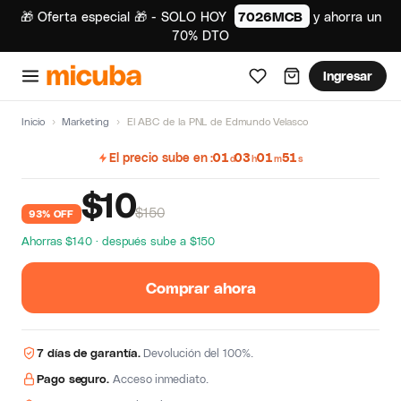
🎁 Oferta especial 🎁 - SOLO HOY
7026MCB
y ahorra un
70% DTO
Ingresar
Inicio
›
Marketing
›
El ABC de la PNL de Edmundo Velasco
El precio sube en
01
03
01
50
d
h
m
s
$
10
$150
93% OFF
Ahorras $140 · después sube a $150
Comprar ahora
7 días de garantía.
Devolución del 100%.
Pago seguro.
Acceso inmediato.