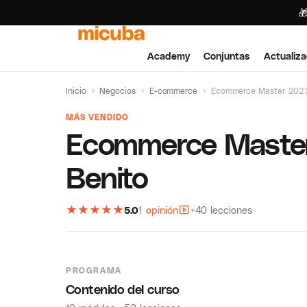

Academy
Conjuntas
Actualiza
Inicio
›
Negocios
›
E-commerce
›
Ecommerce Master 2023
MÁS VENDIDO
Ecommerce Maste
Benito
★
★
★
★
★
5.0
1 opinión
+40 lecciones
PROGRAMA
Contenido del curso