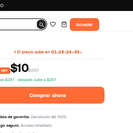
TO
Acceder
El precio sube en
01
18
24
52
d
h
m
s
$
10
$297
 OFF
ras $287 · después sube a $297
Comprar ahora
días de garantía.
Devolución del 100%.
go seguro.
Acceso inmediato.