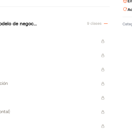
En
Ac
odelo de negocio
9 clases
Cate
ción
ontal)