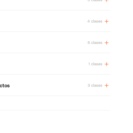
4 clases
6 clases
1 clases
uctos
3 clases