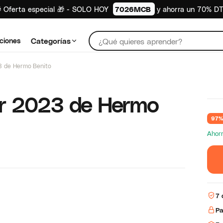
 Oferta especial 🎁 - SOLO HOY
7026MCB
y ahorra un 70% D
ciones
Categorías
 de Hermo Benito
r 2023 de Hermo
97%
Ahor
7 
Pa