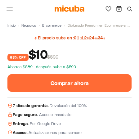
Inicio
›
Negocios
›
E-commerce
›
Diplomado Premium en Ecommerce en Amazon USA de Smartbeemo
El precio sube en
01
12
24
34
d
h
m
s
$
10
$599
98% OFF
Ahorras $589 · después sube a $599
Comprar ahora
7 días de garantía.
Devolución del 100%.
Pago seguro.
Acceso inmediato.
Entrega.
Por Google Drive
Acceso.
Actualizaciones para siempre