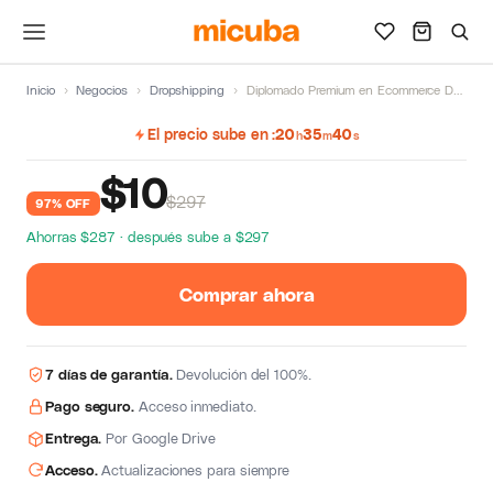
Inicio
›
Negocios
›
Dropshipping
›
Diplomado Premium en Ecommerce Dropshipping LATAM
El precio sube en
20
35
39
h
m
s
$
10
$297
97% OFF
Ahorras $287 · después sube a $297
Comprar ahora
7 días de garantía.
Devolución del 100%.
Pago seguro.
Acceso inmediato.
Entrega.
Por Google Drive
Acceso.
Actualizaciones para siempre