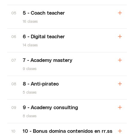
5 - Coach teacher
05
16 clases
6 - Digital teacher
06
14 clases
7 - Academy mastery
07
9 clases
8 - Anti-pirateo
08
5 clases
9 - Academy consulting
09
8 clases
10 - Bonus domina contenidos en rr.ss
10