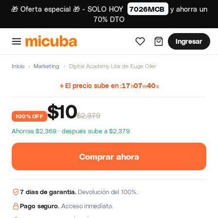
🎁 Oferta especial 🎁 - SOLO HOY
7026MCB
y ahorra un
70% DTO
Ingresar
Inicio
›
Marketing
›
Digital Academy Lite de Euge Oller
El precio sube en
17
07
39
h
m
s
$
10
$2,379
100% OFF
Ahorras $2,369 · después sube a $2,379
Comprar ahora
7 días de garantía.
Devolución del 100%.
Pago seguro.
Acceso inmediato.