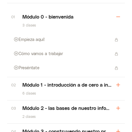
Módulo 0 - bienvenida
01
3 clases
Empieza aquí!
Cómo vamos a trabajar
Preséntate
Módulo 1 - introducción a de cero a infovibes!
02
6 clases
Módulo 2 - las bases de nuestro infoproducto 
03
2 clases
Módulo 3 - construyendo nuestro producto car
04