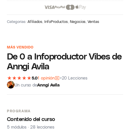
Categorías:
Afiliados
,
InfoProductos
,
Negocios
,
Ventas
MÁS VENDIDO
De 0 a Infoproductor Vibes de
Anngi Avila
★
★
★
★
★
5.0
1 opinión
+20 Lecciones
Un curso de
Anngi Avila
PROGRAMA
Contenido del curso
5 módulos · 28 lecciones