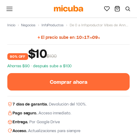
Inicio
›
Negocios
›
InfoProductos
›
De 0 a Infoproductor Vibes de Anngi Avila
El precio sube en
10
17
08
h
m
s
$
10
$100
90% OFF
Ahorras $90 · después sube a $100
Comprar ahora
7 días de garantía.
Devolución del 100%.
Pago seguro.
Acceso inmediato.
Entrega.
Por Google Drive
Acceso.
Actualizaciones para siempre