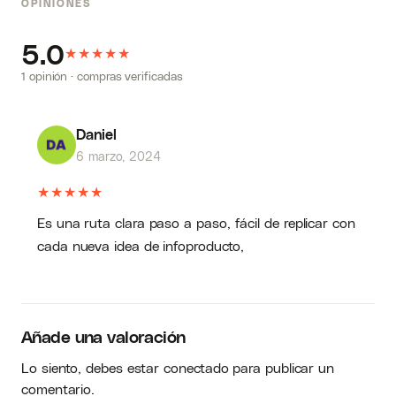
OPINIONES
más de 10 años. En esta oferta te revela uno
de sus más preciados secretos para crear
5.0
★
★
contenido efectivo en redes sociales.
★
★
★
1 opinión · compras verificadas
Daniel
6 marzo, 2024
★
★
★
★
★
Es una ruta clara paso a paso, fácil de replicar con
cada nueva idea de infoproducto,
Añade una valoración
Lo siento, debes estar
conectado
para publicar un
comentario.