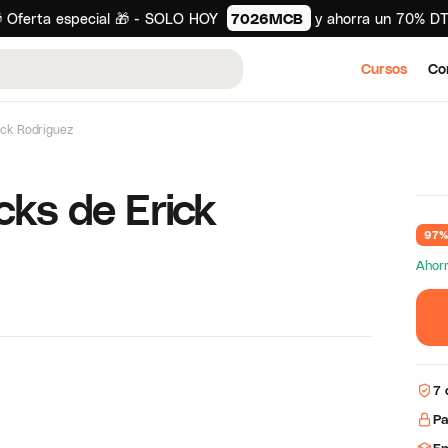
 Oferta especial 🎁 - SOLO HOY
7026MCB
y ahorra un 70% D
Cursos
Co
ick Rodriguez
ks de Erick
97%
Ahor
7 
Pa