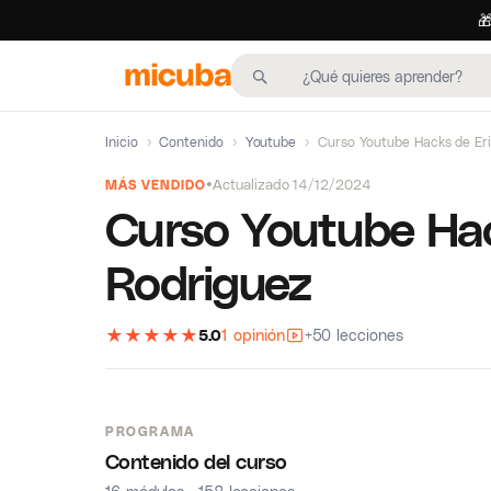

Inicio
›
Contenido
›
Youtube
›
Curso Youtube Hacks de Er
Actualizado 14/12/2024
MÁS VENDIDO
Curso Youtube Hac
Rodriguez
★
★
★
★
★
5.0
1 opinión
+50 lecciones
PROGRAMA
Contenido del curso