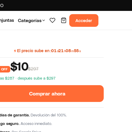
TO
Acceder
njuntas
Categorías
El precio sube en
01
21
08
54
d
h
m
s
$
10
$297
 OFF
ras $287 · después sube a $297
Comprar ahora
días de garantía.
Devolución del 100%.
go seguro.
Acceso inmediato.