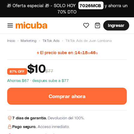
🎁 Oferta especial 🎁 - SOLO HOY
7026MCB
y ahorra un
70% DTO
Ingresar
Inicio
›
Marketing
›
TikTok Ads
›
TikTok Ads de Juan Lombana
El precio sube en
14
18
45
h
m
s
$
10
$77
87% OFF
Ahorras $67 · después sube a $77
Comprar ahora
7 días de garantía.
Devolución del 100%.
Pago seguro.
Acceso inmediato.