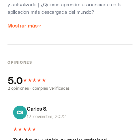
y actualizado | ¿Quieres aprender a anunciarte en la
aplicación más descargada del mundo?
Mostrar más
OPINIONES
5.0
★
★
★
★
★
2 opiniones · compras verificadas
Carlos S.
12 noviembre, 2022
★
★
★
★
★
Todo fue muy rápido, puntual y profesional