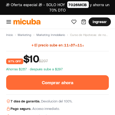
🎁 Oferta especial 🎁 - SOLO HOY
7026MCB
y ahorra un
70% DTO
Ingresar
Inicio
›
Marketing
›
Marketing Inmobiliario
›
Curso de Hipotecas: de novato a experto de Montse Cespedosa
El precio sube en
11
37
10
h
m
s
$
10
$297
97% OFF
Ahorras $287 · después sube a $297
Comprar ahora
7 días de garantía.
Devolución del 100%.
Pago seguro.
Acceso inmediato.