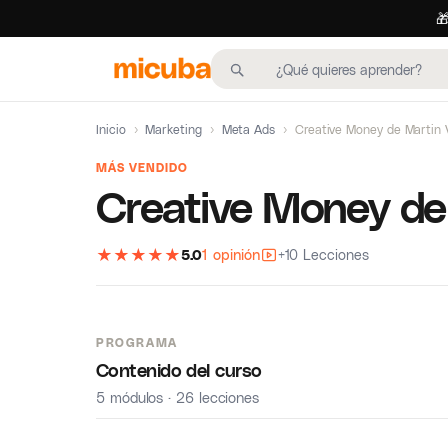

Inicio
›
Marketing
›
Meta Ads
›
Creative Money de Martin 
MÁS VENDIDO
Creative Money de
★
★
★
★
★
5.0
1 opinión
+10 Lecciones
PROGRAMA
Contenido del curso
5 módulos · 26 lecciones