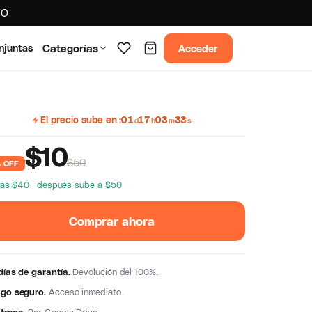
TO
Acceder
njuntas
Categorías
El precio sube en
01
17
03
32
d
h
m
s
$
10
$50
 OFF
ras $40 · después sube a $50
Comprar ahora
días de garantía.
Devolución del 100%.
go seguro.
Acceso inmediato.