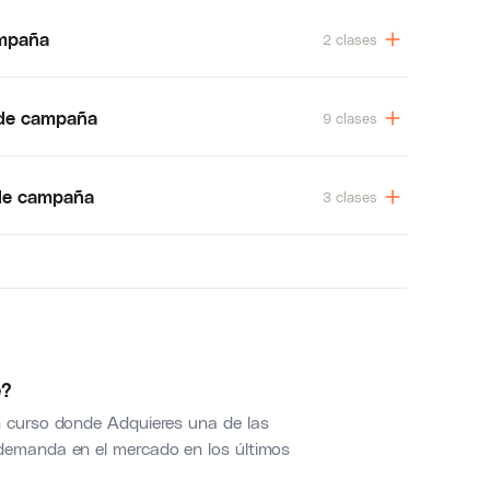
ampaña
2 clases
 de campaña
9 clases
 de campaña
3 clases
e?
n curso donde Adquieres una de las
 demanda en el mercado en los últimos