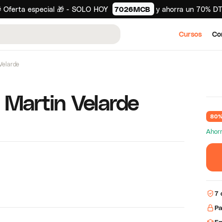
 Oferta especial 🎁 - SOLO HOY
7026MCB
y ahorra un 70% D
Cursos
Co
Velarde
 Martin Velarde
80%
Ahor
7 
Pa