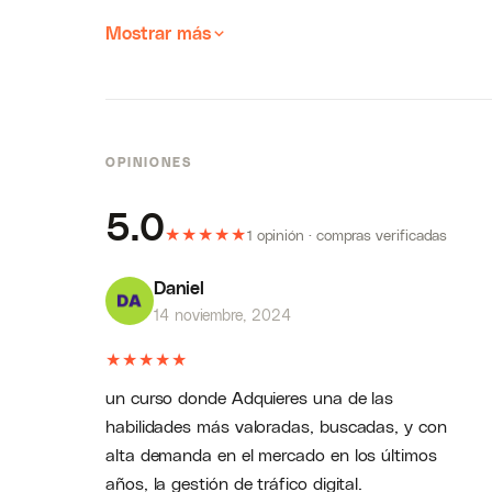
Mostrar más
OPINIONES
5.0
★
★
★
★
★
1 opinión · compras verificadas
Daniel
14 noviembre, 2024
★
★
★
★
★
un curso donde Adquieres una de las
habilidades más valoradas, buscadas, y con
alta demanda en el mercado en los últimos
años, la gestión de tráfico digital.