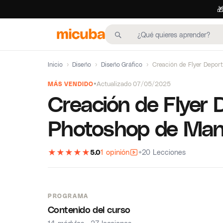

Inicio
›
Diseño
›
Diseño Gráfico
›
Creación de Flyer Depor
Actualizado 07/05/2025
MÁS VENDIDO
Creación de Flyer 
Photoshop de Man
★
★
★
★
★
5.0
1 opinión
+20 Lecciones
PROGRAMA
Contenido del curso