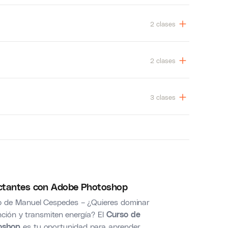
2 clases
2 clases
3 clases
actantes con Adobe Photoshop
p de Manuel Cespedes – ¿Quieres dominar
nción y transmiten energía? El
Curso de
toshop
es tu oportunidad para aprender