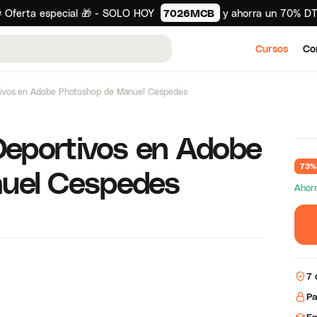
 Oferta especial 🎁 - SOLO HOY
7026MCB
y ahorra un 70% D
Cursos
Co
tivos en Adobe Photoshop de Manuel Cespedes
Deportivos en Adobe
73%
uel Cespedes
Ahor
7 
Pa