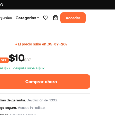
TO
Acceder
njuntas
Categorías
El precio sube en
05
37
19
h
m
s
$
10
$37
 OFF
ras $27 · después sube a $37
Comprar ahora
días de garantía.
Devolución del 100%.
go seguro.
Acceso inmediato.