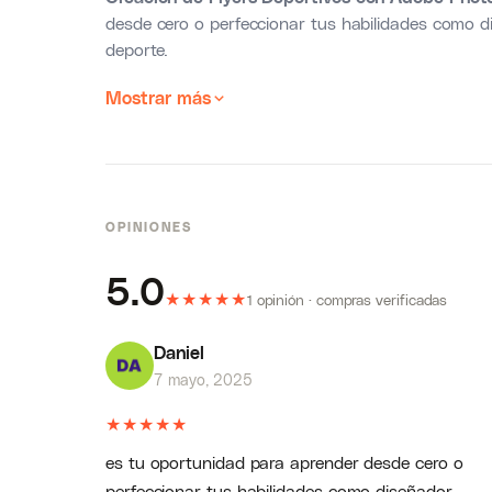
desde cero o perfeccionar tus habilidades como d
deporte.
Mostrar más
OPINIONES
5.0
★
★
★
★
★
1 opinión · compras verificadas
Daniel
7 mayo, 2025
★
★
★
★
★
es tu oportunidad para aprender desde cero o
perfeccionar tus habilidades como diseñador