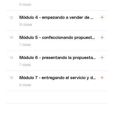
3 clases
Módulo 4 - empezando a vender de manera per
12
10 clases
Módulo 5 - confeccionando propuesta y entrega
13
7 clases
Módulo 6 - presentando la propuesta, respondi
14
7 clases
Módulo 7 - entregando el servicio y dando resul
15
6 clases