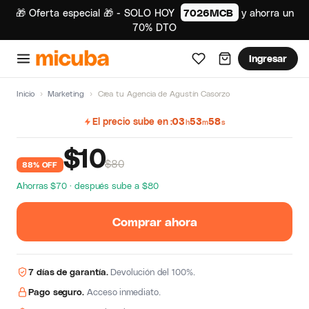
🎁 Oferta especial 🎁 - SOLO HOY
7026MCB
y ahorra un
70% DTO
Ingresar
Inicio
›
Marketing
›
Crea tu Agencia de Agustín Casorzo
El precio sube en
03
53
57
h
m
s
$
10
$80
88% OFF
Ahorras $70 · después sube a $80
Comprar ahora
7 días de garantía.
Devolución del 100%.
Pago seguro.
Acceso inmediato.