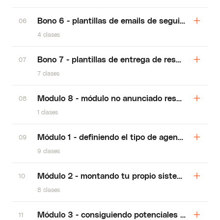
Bono 6 - plantillas de emails de seguimiento
06
4 clases
Bono 7 - plantillas de entrega de resultados fa
07
7 clases
Modulo 8 - módulo no anunciado resultados par
08
1 clases
Módulo 1 - definiendo el tipo de agencia que ini
09
9 clases
Módulo 2 - montando tu propio sistema de gene
10
8 clases
Módulo 3 - consiguiendo potenciales comprador
11