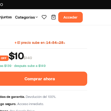
TO
Acceder
njuntas
Categorías
El precio sube en
14
54
27
h
m
s
$
10
$149
 OFF
as $139 · después sube a $149
Comprar ahora
días de garantía.
Devolución del 100%.
go seguro.
Acceso inmediato.