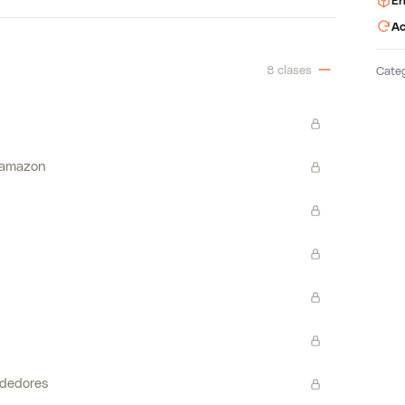
En
Ac
8 clases
Cate
 amazon
ndedores