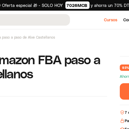
 Oferta especial 🎁 - SOLO HOY
7026MCB
y ahorra un 70% D
Cursos
Co
paso a paso de Alve Castellanos
mazon FBA paso a
llanos
93%
Ahorr
7 
Pa