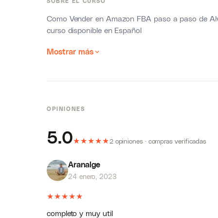
SOBRE EL CURSO
Como Vender en Amazon FBA paso a paso de Alv
curso disponible en Español
Mostrar más
OPINIONES
5.0
★
★
★
★
★
2 opiniones · compras verificadas
Aranalge
24 enero, 2023
★
★
★
★
★
completo y muy util