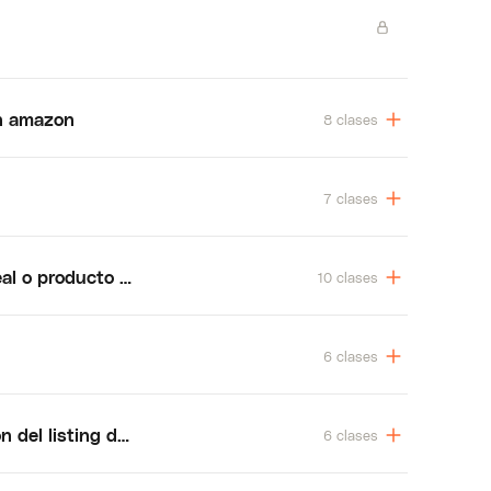
en amazon
8 clases
7 clases
eal o producto ya disponible
10 clases
6 clases
n del listing del producto
6 clases