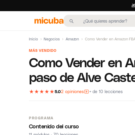

Inicio
›
Negocios
›
Amazon
›
Como Vender en Amazon FBA 
MÁS VENDIDO
Como Vender en A
paso de Alve Caste
★
★
★
★
★
5.0
2 opiniones
+ de 10 lecciones
PROGRAMA
Contenido del curso
11 módulos · 70 lecciones