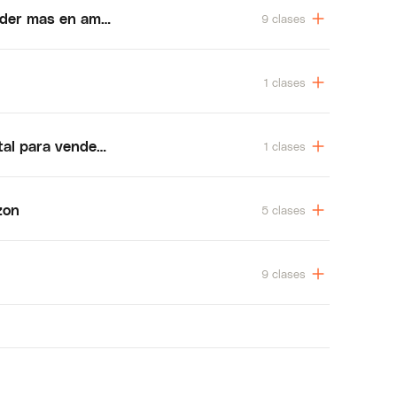
nder mas en amazon
9 clases
1 clases
ital para vender más
1 clases
zon
5 clases
9 clases