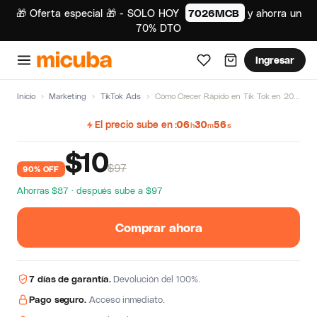
🎁 Oferta especial 🎁 - SOLO HOY
7026MCB
y ahorra un
70% DTO
Ingresar
Inicio
›
Marketing
›
TikTok Ads
›
Cómo Crecer Rápido en Tik Tok en 2022 de David Martínez
El precio sube en
06
30
56
h
m
s
$
10
$97
90% OFF
Ahorras $87 · después sube a $97
Comprar ahora
7 días de garantía.
Devolución del 100%.
Pago seguro.
Acceso inmediato.