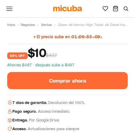
Inicio
›
Negocios
›
Ventas
›
Closer de Ventas High Ticket de Daniel Iriarte
El precio sube en
01
09
53
08
d
h
m
s
$
10
$497
98% OFF
Ahorras $487 · después sube a $497
Comprar ahora
7 días de garantía.
Devolución del 100%.
Pago seguro.
Acceso inmediato.
Entrega.
Por Google Drive
Acceso.
Actualizaciones para siempre