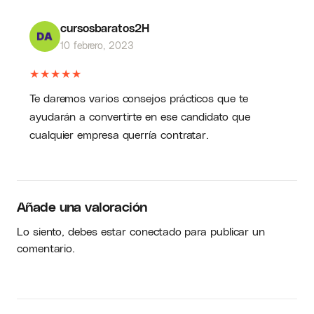
de alimentos, metal mecánicas, consultoría,
cursosbaratos2H
finanzas y en distintas áreas de recursos
10 febrero, 2023
humanos como Atracción de Talento,
Capacitación y Administración del
★
★
★
★
★
Desempeño.
Te daremos varios consejos prácticos que te
ayudarán a convertirte en ese candidato que
cualquier empresa querría contratar.
Añade una valoración
Lo siento, debes estar
conectado
para publicar un
comentario.