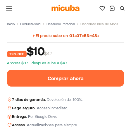
Inicio
›
Productividad
›
Desarrollo Personal
›
Candidato Ideal de Moris Dieck
El precio sube en
01
07
53
47
d
h
m
s
$
10
$47
79% OFF
Ahorras $37 · después sube a $47
Comprar ahora
7 días de garantía.
Devolución del 100%.
Pago seguro.
Acceso inmediato.
Entrega.
Por Google Drive
Acceso.
Actualizaciones para siempre