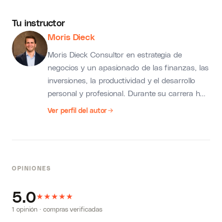
Tu instructor
Moris Dieck
Moris Dieck Consultor en estrategia de
negocios y un apasionado de las finanzas, las
inversiones, la productividad y el desarrollo
personal y profesional. Durante su carrera ha
asesorado a miles de personas para que
Ver perfil del autor
logren tomar buenas decisiones con su dinero
y para que logren desarrollarse integralmente
como profesionistas exitosos. Francisco
Quiroga Profesionista de Recursos Humanos.
OPINIONES
Egresado del ITESM Campus Monterrey en el
2010 de la carrera de Ingeniero Industrial y de
5.0
★
★
Sistemas. En el 2015 egresó como Máster en
★
★
★
Desarrollo Organizacional por la UDEM. Con
1 opinión · compras verificadas
más de 10 años de experiencia en empresas