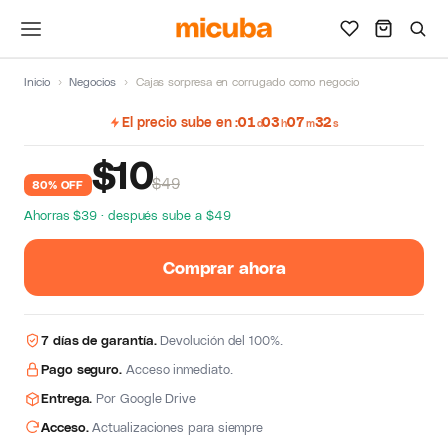
Inicio
›
Negocios
›
Cajas sorpresa en corrugado como negocio
El precio sube en
01
03
07
31
d
h
m
s
$
10
$49
80% OFF
Ahorras $39 · después sube a $49
Comprar ahora
7 días de garantía.
Devolución del 100%.
Pago seguro.
Acceso inmediato.
Entrega.
Por Google Drive
Acceso.
Actualizaciones para siempre