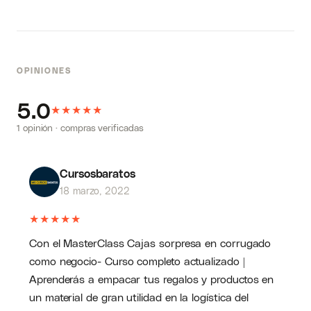
negocios generando ingresos desde su casa.
OPINIONES
5.0
★
★
★
★
★
1 opinión · compras verificadas
Cursosbaratos
18 marzo, 2022
★
★
★
★
★
Con el MasterClass Cajas sorpresa en corrugado
como negocio- Curso completo actualizado |
Aprenderás a empacar tus regalos y productos en
un material de gran utilidad en la logística del