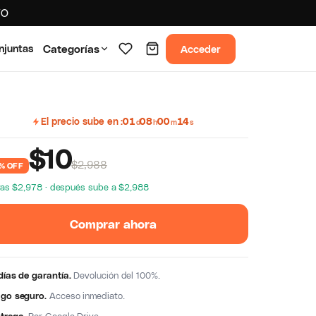
TO
Acceder
njuntas
Categorías
El precio sube en
01
08
00
13
d
h
m
s
$
10
$2,988
% OFF
as $2,978 · después sube a $2,988
Comprar ahora
días de garantía.
Devolución del 100%.
go seguro.
Acceso inmediato.