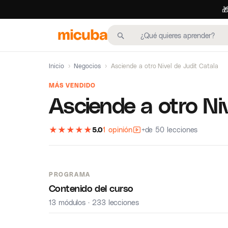

Inicio
›
Negocios
›
Asciende a otro Nivel de Judit Catala
MÁS VENDIDO
Asciende a otro Niv
★
★
★
★
★
5.0
1 opinión
+de 50 lecciones
PROGRAMA
Contenido del curso
13 módulos · 233 lecciones