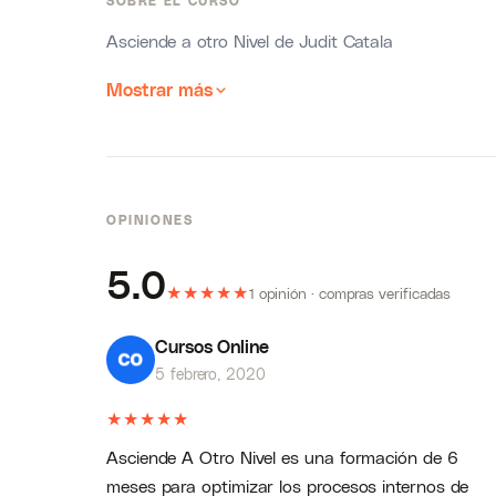
SOBRE EL CURSO
Asciende a otro Nivel de Judit Catala
Mostrar más
OPINIONES
5.0
★
★
★
★
★
1 opinión · compras verificadas
Cursos Online
5 febrero, 2020
★
★
★
★
★
Asciende A Otro Nivel es una formación de 6
meses para optimizar los procesos internos de