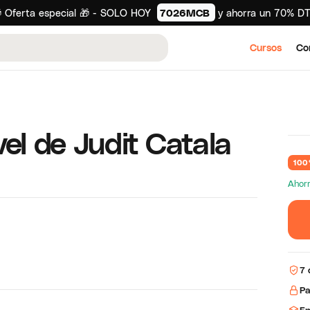
 Oferta especial 🎁 - SOLO HOY
7026MCB
y ahorra un 70% D
Cursos
Co
el de Judit Catala
100
Ahorr
7 
Pa