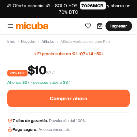
🎁 Oferta especial 🎁 - SOLO HOY
7026MCB
y ahorra un
70% DTO
Ingresar
Inicio
›
Negocios
›
Afiliados
›
Afiliado Acelerado de José Ruiz
El precio sube en
01
07
14
49
d
h
m
s
$
10
$37
73% OFF
Ahorras $27 · después sube a $37
Comprar ahora
7 días de garantía.
Devolución del 100%.
Pago seguro.
Acceso inmediato.