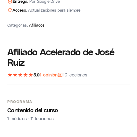
Entrega.
Por Google Drive
Acceso.
Actualizaciones para siempre
Categorías:
Afiliados
Afiliado Acelerado de José
Ruiz
★
★
★
★
★
5.0
1 opinión
10 lecciones
PROGRAMA
Contenido del curso
1 módulos · 11 lecciones