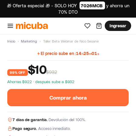
🎁 Oferta especial 🎁 - SOLO HOY
7026MCB
y ahorra un
70% DTO
Ingresar
Inicio
›
Marketing
›
Taller Beta Webinar de Nico Seoane
El precio sube en
14
25
01
h
m
s
$
10
$932
99% OFF
Ahorras $922 · después sube a $932
Comprar ahora
7 días de garantía.
Devolución del 100%.
Pago seguro.
Acceso inmediato.