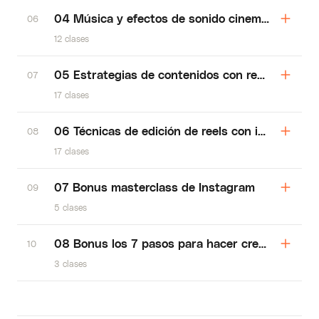
04 Música y efectos de sonido cinematográfico
06
12 clases
05 Estrategias de contenidos con reels
07
17 clases
06 Técnicas de edición de reels con inshot
08
17 clases
07 Bonus masterclass de Instagram
09
5 clases
08 Bonus los 7 pasos para hacer crecer tu perfi
10
3 clases