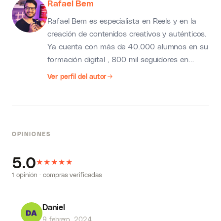
Rafael Bem
Rafael Bem es especialista en Reels y en la
creación de contenidos creativos y auténticos.
Ya cuenta con más de 40.000 alumnos en su
formación digital , 800 mil seguidores en
Instagram y más de 50 millones de
Ver perfil del autor
visualizaciones en sus Reels. Su curso
ReelsPro fue pionero, y es el más grande y
completo, siendo un referente en toda
Latinoamérica. Descubrió en la práctica cómo
OPINIONES
atraer, deleitar y transformar seguidores en
clientes y es reconocido como alguien que
5.0
★
★
piensa en los detalles más pequeños y ofrece
★
★
★
una gran cantidad de contenido valioso y fácil
1 opinión · compras verificadas
de entender.
Daniel
9 febrero, 2024