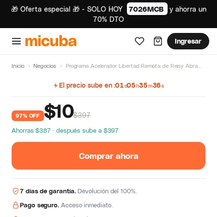
🎁 Oferta especial 🎁 - SOLO HOY
7026MCB
y ahorra un
70% DTO
Ingresar
Inicio
›
Negocios
›
Programa Acelerador Libertad Remota de Reisy Abramof
El precio sube en
01
05
35
35
d
h
m
s
$
10
$397
97% OFF
Ahorras $387 · después sube a $397
Comprar ahora
7 días de garantía.
Devolución del 100%.
Pago seguro.
Acceso inmediato.