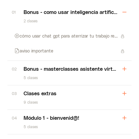
Bonus - como usar inteligencia artificial para 
01
2 clases
cómo usar chat gpt para aterrizar tu trabajo remoto
aviso importante
Bonus - masterclasses asistente virtual + soci
02
5 clases
Clases extras
03
9 clases
Módulo 1 - bienvenid@!
04
5 clases