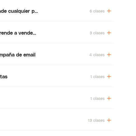
nde cualquier producto con many chat
6 clases
prende a vender pilas baby creando comunidad
3 clases
mpaña de email
4 clases
tas
1 clases
1 clases
13 clases