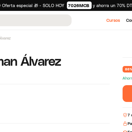
 Oferta especial 🎁 - SOLO HOY
7026MCB
y ahorra un 70% D
Cursos
Co
Álvarez
man Álvarez
86%
Ahor
7 
Pa