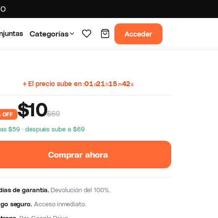
TO
Acceder
njuntas
Categorías
El precio sube en
01
21
15
41
d
h
m
s
$
10
$69
 OFF
ras $59 · después sube a $69
Comprar ahora
días de garantía.
Devolución del 100%.
go seguro.
Acceso inmediato.