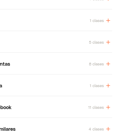
1 clases
5 clases
entas
8 clases
a
1 clases
ebook
11 clases
milares
4 clases