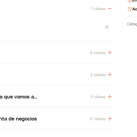
En
1 clases
Ac
Cate
6 clases
3 clases
a que vamos a utilizar
3 clases
nta de negocios
6 clases