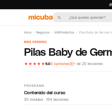

Inicio
›
Negocios
›
InfoProductos
›
Pilas Baby de German 
MÁS VENDIDO
Pilas Baby de Ger
★
★
★
★
★
5.0
3 opiniones
+ de 20 lecciones
PROGRAMA
Contenido del curso
30 módulos · 154 lecciones