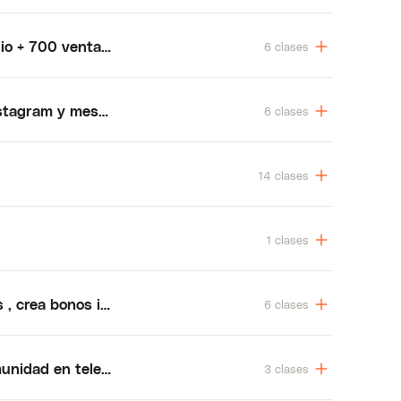
dio + 700 ventas con un solo producto
6 clases
nstagram y messenger para vender productos digitales
6 clases
14 clases
1 clases
 , crea bonos irresistibles
6 clases
munidad en telegram
3 clases