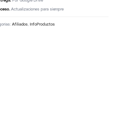
trega.
Por Google Drive
ceso.
Actualizaciones para siempre
gorías:
Afiliados
,
InfoProductos