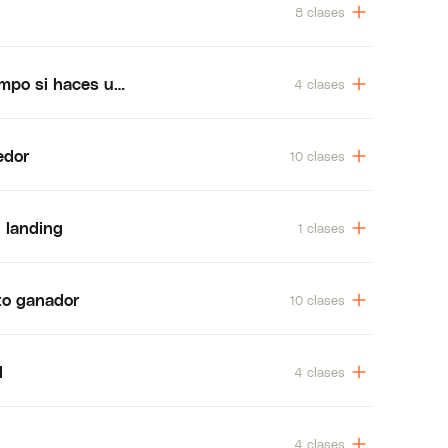
8 clases
iempo si haces una buena fanspage
4 clases
edor
10 clases
 landing
1 clases
to ganador
10 clases
l
4 clases
4 clases