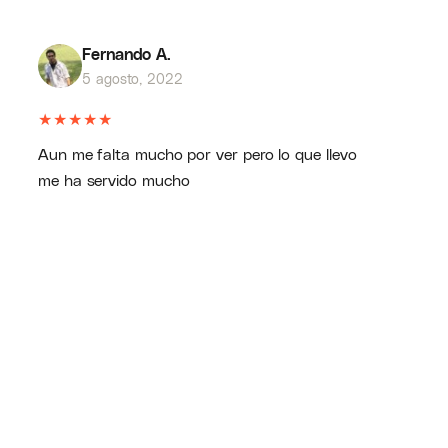
Fernando A.
5 agosto, 2022
★
★
★
★
★
Aun me falta mucho por ver pero lo que llevo
me ha servido mucho