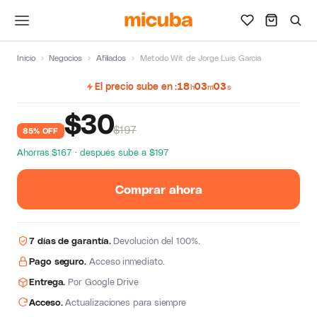
Inicio
›
Negocios
›
Afiliados
›
Metodo Wit de Jorge Luis Garcia
El precio sube en
18
03
02
h
m
s
$
30
$197
85% OFF
Ahorras $167 · después sube a $197
Comprar ahora
7 días de garantía.
Devolución del 100%.
Pago seguro.
Acceso inmediato.
Entrega.
Por Google Drive
Acceso.
Actualizaciones para siempre