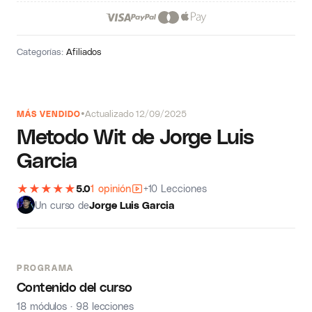
Categorías:
Afiliados
Actualizado 12/09/2025
MÁS VENDIDO
Metodo Wit de Jorge Luis
Garcia
★
★
★
★
★
5.0
1 opinión
+10 Lecciones
Un curso de
Jorge Luis Garcia
PROGRAMA
Contenido del curso
18 módulos · 98 lecciones