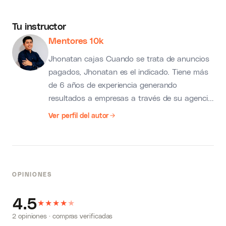
Tu instructor
Mentores 10k
Jhonatan cajas Cuando se trata de anuncios
pagados, Jhonatan es el indicado. Tiene más
de 6 años de experiencia generando
resultados a empresas a través de su agencia
digital. Él te compartirá las mejores estrategias
Ver perfil del autor
que le han hecho obtener grandes resultados
para su negocio y la de sus clientes. tim
villafuerte Coach de ventas con más de 11
años de experiencia comprobadas.
OPINIONES
4.5
★
★
★
★
★
2 opiniones · compras verificadas