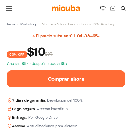
Inicio
›
Marketing
›
Mentores 10k de Emprendedores 100k Academy
El precio sube en
01
04
03
24
d
h
m
s
$
10
$97
90% OFF
Ahorras $87 · después sube a $97
Comprar ahora
7 días de garantía.
Devolución del 100%.
Pago seguro.
Acceso inmediato.
Entrega.
Por Google Drive
Acceso.
Actualizaciones para siempre