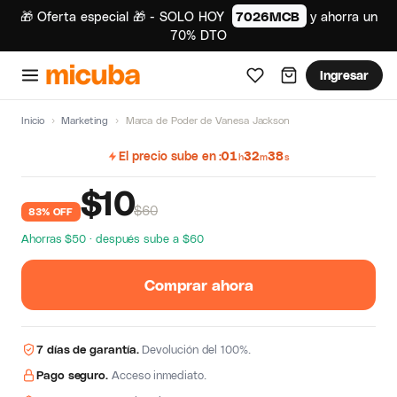
🎁 Oferta especial 🎁 - SOLO HOY
7026MCB
y ahorra un
70% DTO
Ingresar
Inicio
›
Marketing
›
Marca de Poder de Vanesa Jackson
El precio sube en
01
32
38
h
m
s
$
10
$60
83% OFF
Ahorras $50 · después sube a $60
Comprar ahora
7 días de garantía.
Devolución del 100%.
Pago seguro.
Acceso inmediato.