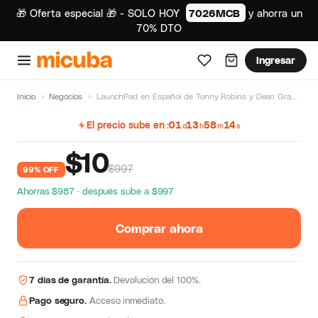
🎁 Oferta especial 🎁 - SOLO HOY
7026MCB
y ahorra un
70% DTO
Ingresar
Inicio
›
Negocios
›
LaunchPad en Español de Tonny Robins y Dean Graziosi
El precio sube en
01
13
58
13
d
h
m
s
$
10
$997
99% OFF
Ahorras $987 · después sube a $997
Comprar ahora
7 días de garantía.
Devolución del 100%.
Pago seguro.
Acceso inmediato.