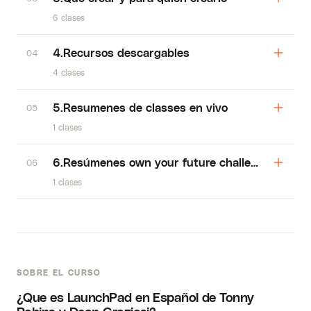
6 clases
4.Recursos descargables
04
4 clases
5.Resumenes de classes en vivo
05
1 clases
6.Resúmenes own your future challenge
06
1 clases
SOBRE EL CURSO
¿Que es LaunchPad en Español de Tonny