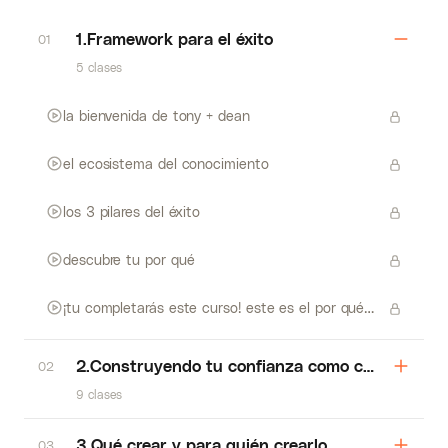
1.Framework para el éxito
01
5 clases
la bienvenida de tony + dean
el ecosistema del conocimiento
los 3 pilares del éxito
descubre tu por qué
¡tu completarás este curso! este es el por qué…
2.Construyendo tu confianza como coach
02
9 clases
3.Qué crear y para quién crearlo
03