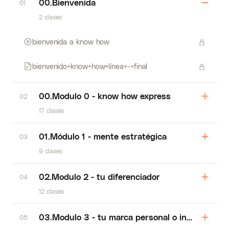
00.Bienvenida
01
2 clases
bienvenida a know how
bienvenido+know+how+línea+-+final
00.Modulo 0 - know how express
02
17 clases
01.Módulo 1 - mente estratégica
03
9 clases
02.Modulo 2 - tu diferenciador
04
12 clases
03.Modulo 3 - tu marca personal o institucional
05