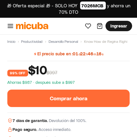
🎁 Oferta especial 🎁 - SOLO HOY
7026MCB
y ahorra un
70% DTO
Ingresar
Inicio
›
Productividad
›
Desarrollo Personal
›
Know How de Regina Righi
El precio sube en
01
22
46
16
d
h
m
s
$
10
$997
99% OFF
Ahorras $987 · después sube a $997
Comprar ahora
7 días de garantía.
Devolución del 100%.
Pago seguro.
Acceso inmediato.