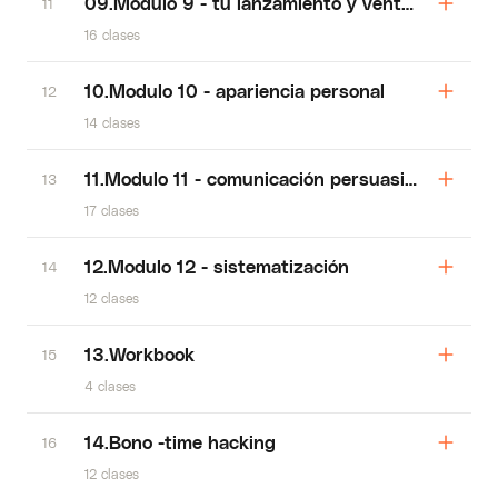
09.Modulo 9 - tu lanzamiento y ventas masivas
11
16 clases
10.Modulo 10 - apariencia personal
12
14 clases
11.Modulo 11 - comunicación persuasiva
13
17 clases
12.Modulo 12 - sistematización
14
12 clases
13.Workbook
15
4 clases
14.Bono -time hacking
16
12 clases