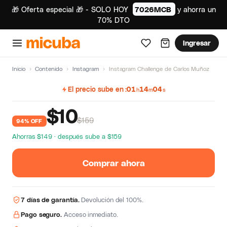
🎁 Oferta especial 🎁 - SOLO HOY
7026MCB
y ahorra un
70% DTO
Ingresar
Inicio
›
Contenido
›
Instagram
›
Instagram Challenge de Carlos Muñoz
El precio sube en
01
14
03
h
m
s
$
10
$159
94% OFF
Ahorras $149 · después sube a $159
Comprar ahora
7 días de garantía.
Devolución del 100%.
Pago seguro.
Acceso inmediato.